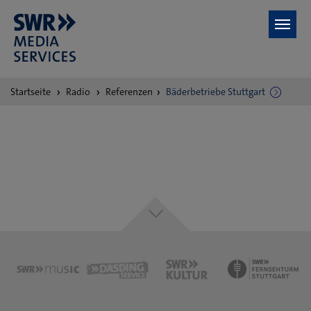
Zum Hauptinhalt springen
Sie
Startseite
Radio
Referenzen
Bäderbetriebe Stuttgart
sind
hier: