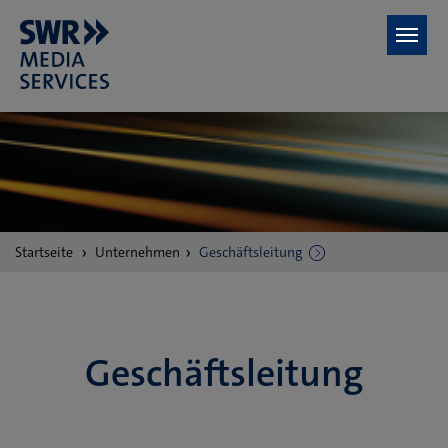
Zum Hauptinhalt springen
Sie
Startseite
Unternehmen
Geschäftsleitung
sind
hier:
Geschäftsleitung