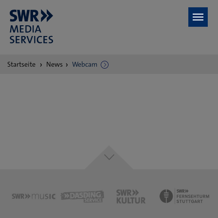
Zum Hauptinhalt springen
Sie
Startseite
News
Webcam
sind
hier: