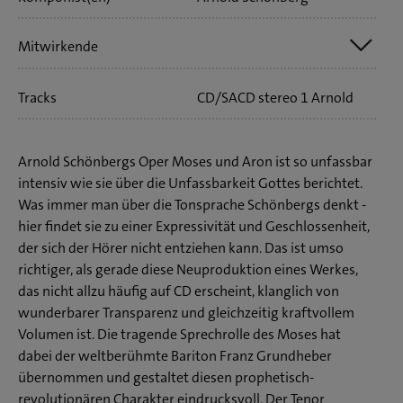
Mitwirkende
Tracks
CD/SACD stereo 1 Arnold
Franz Grundheber
Schönberg: Moses und Aron
Andreas Conrad
EuropaChorAkademie
Arnold Schönbergs Oper Moses und Aron ist so unfassbar
intensiv wie sie über die Unfassbarkeit Gottes berichtet.
SWR Sinfonieorchester Baden-Baden und Freiburg
Was immer man über die Tonsprache Schönbergs denkt -
Sylvain Cambreling
hier findet sie zu einer Expressivität und Geschlossenheit,
der sich der Hörer nicht entziehen kann. Das ist umso
richtiger, als gerade diese Neuproduktion eines Werkes,
das nicht allzu häufig auf CD erscheint, klanglich von
wunderbarer Transparenz und gleichzeitig kraftvollem
Volumen ist. Die tragende Sprechrolle des Moses hat
dabei der weltberühmte Bariton Franz Grundheber
übernommen und gestaltet diesen prophetisch-
revolutionären Charakter eindrucksvoll. Der Tenor