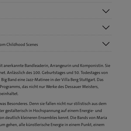
rom Childhood Scenes
e
u monster to my soft song
it anerkannte Bandleaderin, Arrangeurin und Komponistin. Sie
ackie Messer
t. Anlässlich des 100. Geburtstages und 50. Todestages von
 Big Band eine Jazz-Matinee in der Villa Berg Stuttgart. Das
Programms, das nicht nur Werke des Dessauer Meisters,
beinhaltet.
as Besonderes. Denn sie fallen nicht nur stilistisch aus dem
u
ter gestalterisch in Hochspannung auf einem Energie- und
cles
von deutlich kleineren Ensembles kennt. Die Bands von Maria
rum gehen, alle künstlerische Energie in einem Punkt, einem