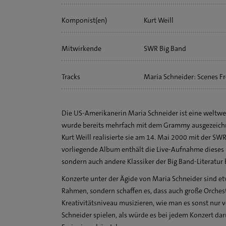
Komponist(en)
Kurt Weill
Maria Schneider
Mitwirkende
SWR Big Band
Maria Schneider
Tracks
Maria Schneider: Scenes F
Ralf Schmid
Maria Schneider: Allegress
Maria Schneider: Dance yo
Die US-Amerikanerin Maria Schneider ist eine weltwe
Kurt Weill: Moritat von M
wurde bereits mehrfach mit dem Grammy ausgezeichne
Kurt Weill: Trouble Man
Kurt Weill realisierte sie am 14. Mai 2000 mit der SWR
vorliegende Album enthält die Live-Aufnahme dieses 
Kurt Weill: Speak Low
sondern auch andere Klassiker der Big Band-Literatur 
Kurt Weill: Alabama Song
Konzerte unter der Ägide von Maria Schneider sind etw
Kurt Weill: It Never Was Yo
Rahmen, sondern schaffen es, dass auch große Orches
Maria Schneider: Some Cir
Kreativitätsniveau musizieren, wie man es sonst nur 
Schneider spielen, als würde es bei jedem Konzert da