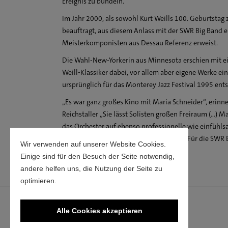
Ereignis zu bündeln.
Im Jahr 2000, als sowohl Kurt Weills 100. Geburtstag z
beauftragt, aus diesem Anlass mit der SWR Big Band 
Meisterkomponisten aus Dessau Referenz erweist.
Die Wahl-New-Yorkerin aus Minnesota erschien mit 
Weill-Klassiker dabei, vor allem aber eigene Werke ein
ursprünglich für das Monterey Jazz Festival 1995 ent
„Es war ganz großes Kino mit Maria Schneider“, erinn
Reichstaller „Sie lässt Solisten großen Freiraum (…) M
das Orchester auf ebenso professionelle wie einfühlsa
Besseres, als sie an der Spitze zu haben.“ Für die SW
Wir verwenden auf unserer Website Cookies.
Höhepunkten der Orchestergeschichte.
Einige sind für den Besuch der Seite notwendig,
andere helfen uns, die Nutzung der Seite zu
optimieren.
Alle Cookies akzeptieren