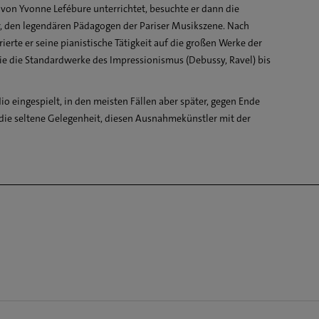
von Yvonne Lefébure unterrichtet, besuchte er dann die
ice (aus: Préludes (Livre II))
r, den legendären Pädagogen der Pariser Musikszene. Nach
onate Nr. 7 B-Dur op. 83
ierte er seine pianistische Tätigkeit auf die großen Werke der
e die Standardwerke des Impressionismus (Debussy, Ravel) bis
io eingespielt, in den meisten Fällen aber später, gegen Ende
 die seltene Gelegenheit, diesen Ausnahmekünstler mit der