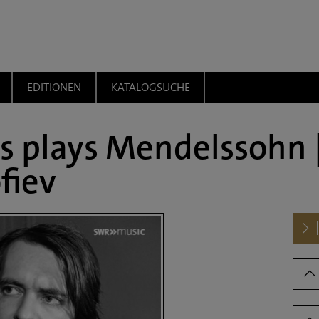
EDITIONEN
KATALOGSUCHE
s plays Mendelssohn |
fiev
Dow