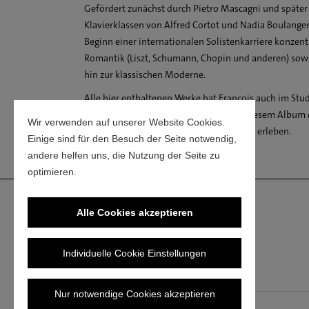
Gefördert zunächst durch Pietro Mascagni und später 
Claude Debussy: Feux d'artif
Klavierklassen von Alfred Cortot und Nadia Boulange
Sergej Prokofjew: Klaviers
Beginn einer internationalen Solistenkarriere konzentr
Romantik (Liszt, Schumann, Chopin und anderen) sowi
hin zur klassischen Moderne.
Alle hier enthaltenen Werke hat François auch im Stud
seines Lebens. Insofern ergibt sich mit diesem Album
Wir verwenden auf unserer Website Cookies.
ganzen Wucht einer Konzertaufnahme zu erleben.
Einige sind für den Besuch der Seite notwendig,
andere helfen uns, die Nutzung der Seite zu
optimieren.
Alle Cookies akzeptieren
Individuelle Cookie Einstellungen
Nur notwendige Cookies akzeptieren