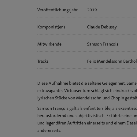
Veröffentlichungs­jahr
2019
Komponist(en)
Claude Debussy
Felix Mendelssohn Bartho
Mitwirkende
Samson François
Frédéric Chopin
Sergej Prokofjew
Tracks
Felix Mendelssohn Barthold
Moderato
Felix Mendelssohn Barthold
Diese Aufnahme bietet die seltene Gelegenheit, Samso
Andante grazioso
extravagantes Virtuosentum schlägt sich eindrucksvol
Frédéric Chopin: Nocturne 
lyrischen Stücke von Mendelssohn und Chopin gestalt
Frédéric Chopin: Klavierso
Samson François galt als enfant terrible, als exzentr
Claude Debussy: La danse de
herausfordernd und subjektivistisch. Er führte eine
und legendären Auftritten einerseits und einem Dase
Claude Debussy: La cathédr
andererseits.
calme