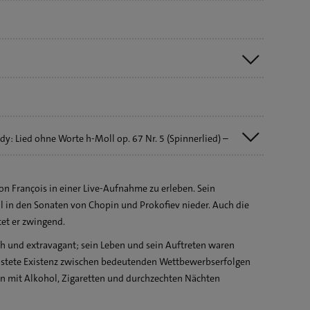
ldy
y: Lied ohne Worte h-Moll op. 67 Nr. 5 (Spinnerlied) –
y: Lied ohne Worte A-Dur op. 62 Nr. 6 (Frühlingslied) –
n François in einer Live-Aufnahme zu erleben. Sein
l in den Sonaten von Chopin und Prokofiev nieder. Auch die
f-Moll op. 55 Nr. 1
et er zwingend.
nate Nr. 2 b-Moll op. 35
isch und extravagant; sein Leben und sein Auftreten waren
 Puck (aus: 12 Préludes (Livre I)) – Capricieux et léger
 unstete Existenz zwischen bedeutenden Wettbewerbserfolgen
in mit Alkohol, Zigaretten und durchzechten Nächten
ale engloutie (aus: 12 Préludes (Livre I)) – Profondément