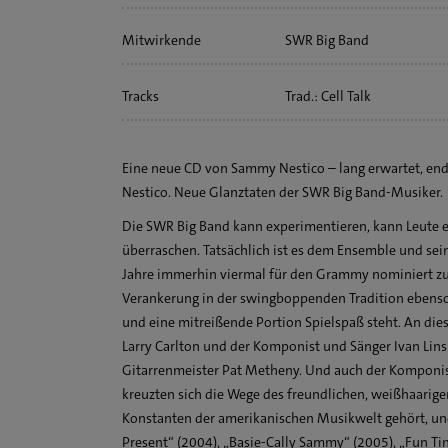
Mitwirkende
SWR Big Band
Sammy Nestico
Tracks
Trad.: Cell Talk
Trad.: Along Came Betty
Trad.: A Cool Breeze
Eine neue CD von Sammy Nestico – lang erwartet, en
Trad.: I'll Follow My Secret
Nestico. Neue Glanztaten der SWR Big Band-Musiker.
Trad.: Shirley
Die SWR Big Band kann experimentieren, kann Leute e
Trad.: Close Enough For Lo
überraschen. Tatsächlich ist es dem Ensemble und se
Trad.: Moonlight on the G
Jahre immerhin viermal für den Grammy nominiert zu w
Verankerung in der swingboppenden Tradition ebenso
Trad.: Frankie & Johnny
und eine mitreißende Portion Spielspaß steht. An dies
Trad.: Poor Butterfly
Larry Carlton und der Komponist und Sänger Ivan Lins 
Trad.: 'Round Midnight
Gitarrenmeister Pat Metheny. Und auch der Komponis
Trad.: Tippin' in
kreuzten sich die Wege des freundlichen, weißhaarige
Trad.: Toni
Konstanten der amerikanischen Musikwelt gehört, un
Present“ (2004), „Basie-Cally Sammy“ (2005), „Fun T
Trad.: Softly from my Win