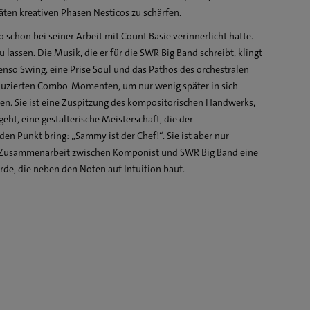
ten kreativen Phasen Nesticos zu schärfen.
 schon bei seiner Arbeit mit Count Basie verinnerlicht hatte.
 lassen. Die Musik, die er für die SWR Big Band schreibt, klingt
enso Swing, eine Prise Soul und das Pathos des orchestralen
eduzierten Combo-Momenten, um nur wenig später in sich
n. Sie ist eine Zuspitzung des kompositorischen Handwerks,
geht, eine gestalterische Meisterschaft, die der
en Punkt bring: „Sammy ist der Chef!“. Sie ist aber nur
nt Zusammenarbeit zwischen Komponist und SWR Big Band eine
rde, die neben den Noten auf Intuition baut.