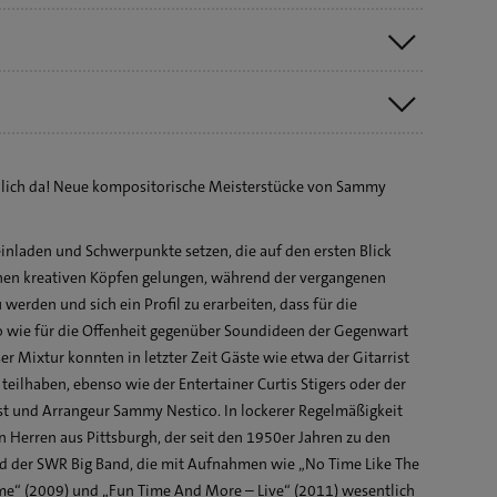
dlich da! Neue kompositorische Meisterstücke von Sammy
 Heart
inladen und Schwerpunkte setzen, die auf den ersten Blick
ve
inen kreativen Köpfen gelungen, während der vergangenen
anges
erden und sich ein Profil zu erarbeiten, dass für die
 wie für die Offenheit gegenüber Soundideen der Gegenwart
er Mixtur konnten in letzter Zeit Gäste wie etwa der Gitarrist
teilhaben, ebenso wie der Entertainer Curtis Stigers oder der
t und Arrangeur Sammy Nestico. In lockerer Regelmäßigkeit
n Herren aus Pittsburgh, der seit den 1950er Jahren zu den
d der SWR Big Band, die mit Aufnahmen wie „No Time Like The
ime“ (2009) und „Fun Time And More – Live“ (2011) wesentlich
dow