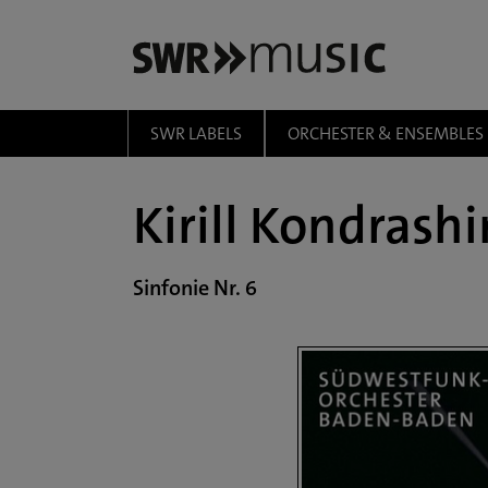
Zum Hauptinhalt springen
SWR LABELS
ORCHESTER & ENSEMBLES
Kirill Kondrashi
Sinfonie Nr. 6