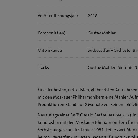
Veröffentlichungs­jahr
2018
Komponist(en)
Gustav Mahler
Mitwirkende
Südwestfunk-Orchester B
Kyrill Kondrashin
Tracks
Gustav Mahler: Sinfonie Nr.
Eine der besten, radikalsten, glühendsten Aufnahmen d
mit den Moskauer Philharmonikern eine Mahler-Aufnahm
Produktion entstand nur 2 Monate vor seinem plötzli
Neuauflage eines SWR Classic-Bestsellers (94.217). In
Kondrashin mit den Moskauer Philharmonikern für die
Sechste ausgespart. Im Januar 1981, keine zwei Monat
beim Südwestfunk in Baden-Baden auf eindrucksvolls