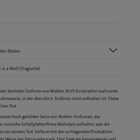
aden-Baden
 6 a-Moll (Tragische)
er Sechsten Sinfonie von Mahler. Kirill Kondrashin realisierte
eserie, in der aber die 6. Sinfonie nicht enthalten ist. Diese
chen Tod.
 seiner hoch gelobten Serie von Mahler-Sinfonien, die
 russische Schallplattenfirma Melodyia aufnahm, war die
e vor seinem Tod, holte er mit der vorliegenden Produktion
te Weise das Versäumte nach. Hier liegt ein bezwingende und