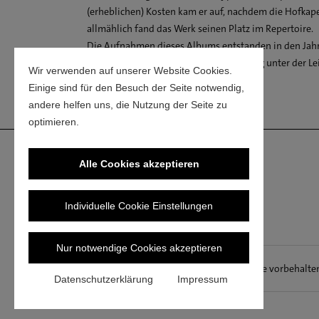
ANTON BRUCKNER (1824–189
Pablo Heras-Casado (dir)
(erheblichen) Kosten kam er auf, nachdem die Hofkape
allmählich fand das Werk seinen Platz im Repertoire.
6 I Kyrie. Moderato
Die Aufnahmen dieses Albums entstanden in den Jah
7 II Gloria. Allegro
international agierende Sängerbesetzung unter der Le
Wir verwenden auf unserer Website Cookies.
8 III Credo. Allegro
renommierten Dirigenten.
Einige sind für den Besuch der Seite notwendig,
9 IV Sanctus. Moderato
andere helfen uns, die Nutzung der Seite zu
10 V Benedictus. Allegro 
optimieren.
11 VI Agnus Dei. Andante
Alle Cookies akzeptieren
Individuelle Cookie Einstellungen
Nur notwendige Cookies akzeptieren
© SWR Media Services GmbH. Alle Rechte vorbehalte
Datenschutzerklärung
Impressum