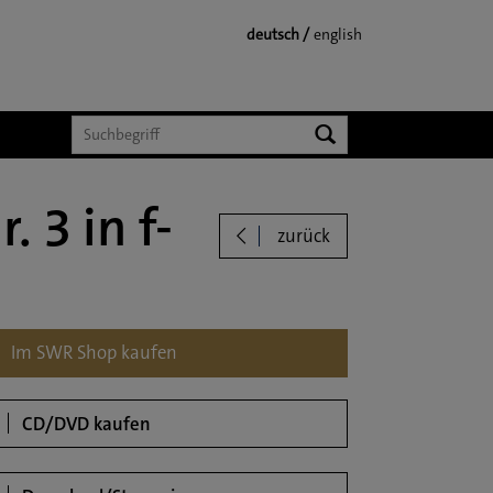
deutsch
english
Suchen
 3 in f-
zurück
loads
Im SWR Shop kaufen
CD/DVD kaufen