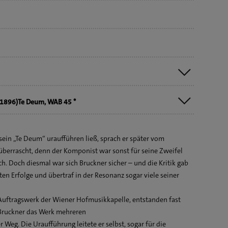
896)Te Deum, WAB 45 *
egro moderato
oderato
ein „Te Deum“ uraufführen ließ, sprach er später vom
moderato.
 überrascht, denn der Komponist war sonst für seine Zweifel
h. Doch diesmal war sich Bruckner sicher – und die Kritik gab
en Erfolge und übertraf in der Resonanz sogar viele seiner
tuum. Moderato –
 Auftragswerk der Wiener Hofmusikkapelle, entstanden fast
. Mäßig bewegt –
 Bruckner das Werk mehreren
eve
 Weg. Die Uraufführung leitete er selbst, sogar für die