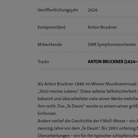
Veröffentlichungs­jahr
2026
Komponist(en)
Anton Bruckner
Mitwirkende
SWR Symphonieorchester
SWR Vokalensemble
Tracks
ANTON BRUCKNER (1824–1
WDR-Rundfunkchor
1 I Te Deum laudamus. All
Christina Landshamer *
2 II Te ergo quaesumus. M
Sophie Harmsen *
Als Anton Bruckner 1886 im Wiener Musikvereinsaal s
3 III Aeterna fac. Allegro 
Daniel Behle *
„Stolz meines Lebens“. Diese seltene Selbstsicherheit
Feierlich, mit Kraft
Franz-Josef Selig *
bekannt und überarbeitete viele seiner Werke mehrfac
ihm recht: Das „Te Deum“ wurde zu einem seiner größt
4 IV Salvum fac populum 
Erika Baikoff **
Sinfonien.
Allegro moderato
Wiebke Lehmkuhl **
Anders verlief die Geschichte der f-Moll-Messe – ein
5 V In te, Domine, speravi
Sebastian Kohlhepp **
zwanzig Jahre vor dem „Te Deum“. Bis 1893 unterzog
Allegro moderato – Alla br
Matthew Rose **
Überarbeitungen – ein für ihn typischer schöpferischer