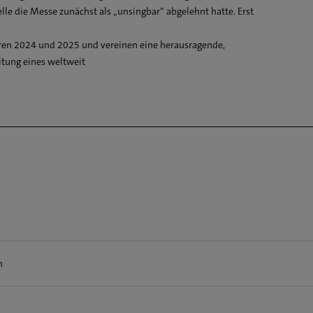
6) Messe Nr. 3 f-Moll, WAB 28 **
lle die Messe zunächst als „unsingbar“ abgelehnt hatte. Erst
ren 2024 und 2025 und vereinen eine herausragende,
itung eines weltweit
moderato
n