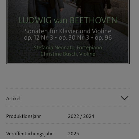
Artikelinfo
Artikel
Produktionsjahr
2022 / 2024
Nr. SWR19157CD
1 CD
63'02 min
Bookletsprache:
deutsch
englisch
Veröffentlichungs­jahr
2025