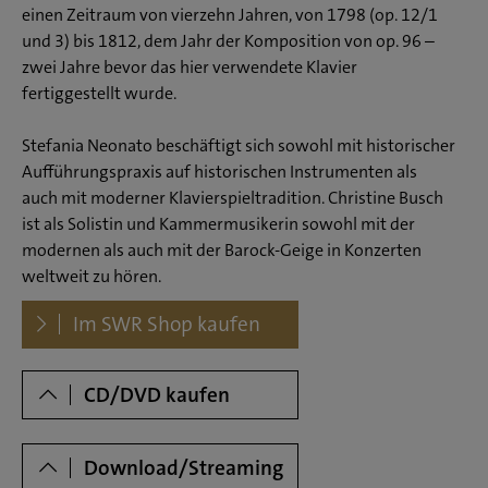
einen Zeitraum von vierzehn Jahren, von 1798 (op. 12/1
I Allegro assai
und 3) bis 1812, dem Jahr der Komposition von op. 96 –
II Tempo di Minuetto, ma molto moderato e grazioso
zwei Jahre bevor das hier verwendete Klavier
fertiggestellt wurde.
III Allegro vivace
Stefania Neonato beschäftigt sich sowohl mit historischer
Aufführungspraxis auf historischen Instrumenten als
7. - 10. Sonate für Klavier und Violine, op. 96 in G-Dur
auch mit moderner Klavierspieltradition. Christine Busch
I Allegro moderato
ist als Solistin und Kammermusikerin sowohl mit der
II Adagio espressivo
modernen als auch mit der Barock-Geige in Konzerten
weltweit zu hören.
III Scherzo
Dowloads
IV Poco allegretto
Im SWR Shop kaufen
CD/DVD kaufen
Download/Streaming