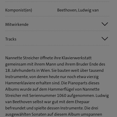
Komponist(en)
Beethoven, Ludwig van
Mitwirkende
Tracks
Busch, Christine (vl)
Neonato, Stefania (p)
1. - 3. Sonate für Klavier und Violine, op. 12 Nr. 3 in Es-
Nannette Streicher öffnete ihre Klavierwerkstatt
Dur
gemeinsam mit ihrem Mann und ihrem Bruder Ende des
18. Jahrhunderts in Wien. Sie bauten weit über tausend
I Allegro con spirito
Instrumente, von denen heute nur noch etwa vierzig
II Adagio con molta espressione
Hammerklaviere erhalten sind. Die Pianoparts dieses
Albums wurde auf dem Hammerflügel von Nannette
III Rondo. Allegro molto
Streicher mit Seriennummer 1060 aufgenommen. Ludwig
van Beethoven selbst war gut mit dem Ehepaar
4. - 6. Sonate für Klavier und Violine, op. 30 Nr. 3 in G-
befreundet und spielte dessen Instrumente. Die drei
ausgewählten Sonaten auf diesem Album umspannen
Dur