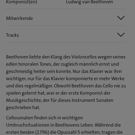
Komponist(en)
Ludwig van Beethoven
Mitwirkende
Tracks
David Geringas
Ian Fountain
CD 1 Tr. 1 Ludwig van Beethoven: Sonate F-Dur op. 5 Nr. 1
Beethoven liebte den Klang des Violoncellos wegen seines
für Violoncello und Klavier
edlen tenoralen Tones, der zugleich männlich ernst und
geschmeidig heiter sein konnte. Nur das Klavier war ihm
CD 1 Tr. 3 Ludwig van Beethoven: Sonate g-Moll op. 5 Nr. 2
wichtiger, nur für das Klavier komponierte er mehr Werke
für Violoncello und Klavier
und dies regelmäßiger. Obwohl Beethoven das Cello nie zu
spielen gelernt hat, war er der erste Komponist der
CD 1 Tr. 5 Ludwig van : Hornsonate F-Dur op. 17 (Bearb.
Musikgeschichte, der für dieses Instrument Sonaten
für Violoncello und Klavier)
geschrieben hat.
CD 2 Tr. 1 Ludwig van Beethoven: Sonate A-Dur op. 69 für
Cellosonaten finden sich in wichtigen
Violoncello und Klavier
Umbruchsituationen in Beethovens Leben. Während die
ersten beiden (1796) die Opuszahl 5 erhielten, tragen die
CD 2 Tr. 4 Ludwig van Beethoven: Sonate C-Dur op. 102 Nr.