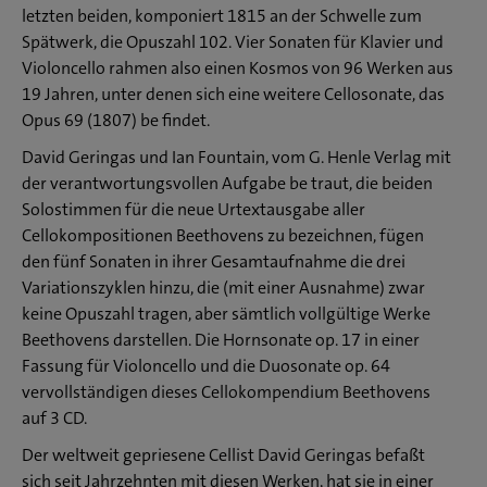
letzten beiden, komponiert 1815 an der Schwelle zum
1 für Violoncello und Klavier
Spätwerk, die Opuszahl 102. Vier Sonaten für Klavier und
CD 2 Tr. 6 Ludwig van Beethoven: Sonate D-Dur op. 102 Nr.
Violoncello rahmen also einen Kosmos von 96 Werken aus
19 Jahren, unter denen sich eine weitere Cellosonate, das
2 für Violoncello und Klavier
Opus 69 (1807) be­ findet.
CD 3 Tr. 1 Ludwig van Beethoven: Sonate Es-Dur op. 64 für
David Geringas und Ian Fountain, vom G. Henle Verlag mit
Violoncello und Klavier
der verantwortungsvollen Aufgabe be­ traut, die beiden
CD 3 Tr. 7 Ludwig van Beethoven: 12 Variationen über ein
Solostimmen für die neue Urtextausgabe aller
Cellokompositionen Beethovens zu bezeichnen, fügen
Thema aus dem Oratorium 'Judas Maccabäus' von
den fünf Sonaten in ihrer Gesamtaufnahme die drei
G.F.Händel G-Dur WoO 45 für Violoncello und Klavier
Variationszyklen hinzu, die (mit einer Ausnahme) zwar
keine Opuszahl tragen, aber sämtlich vollgültige Werke
CD 3 Tr. 20 Ludwig van Beethoven: Sieben Variationen
Beethovens darstellen. Die Hornsonate op. 17 in einer
über »Bei Männern, welche Liebe fühlen« aus »Die
Fassung für Violoncello und die Duosonate op. 64
Zauberflöte« Es-Dur WoO 46 für Violoncello und Klavier
vervollständigen dieses Cellokompendium Beethovens
auf 3 CD.
CD 3 Tr. 28 Ludwig van Beethoven: 12 Variationen über
Der weltweit gepriesene Cellist David Geringas befaßt
'Ein Mädchen oder Weibchen' aus Mozarts 'Die
sich seit Jahrzehnten mit diesen Werken, hat sie in einer