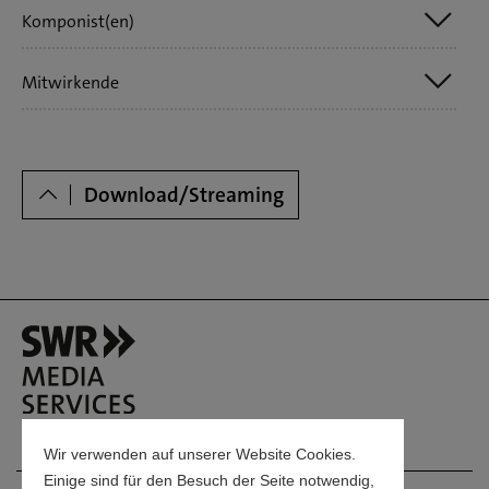
Komponist(en)
Mitwirkende
Beethoven, Ludwig van / Lindpaintner, Peter Joseph von /
Rossini, Gioachino / Weber, Carl Maria von
Freivogel, Willy / Philharmonische Bläservereinigung
Dowloads
Stuttgart
Download/Streaming
Wir verwenden auf unserer Website Cookies.
Einige sind für den Besuch der Seite notwendig,