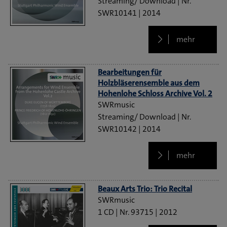
Streaming/ Download
SWR10141
2014
mehr
Bearbeitungen für
Holzbläserensemble aus dem
Hohenlohe Schloss Archive Vol. 2
SWRmusic
Streaming/ Download
SWR10142
2014
mehr
Beaux Arts Trio: Trio Recital
SWRmusic
1 CD
93715
2012