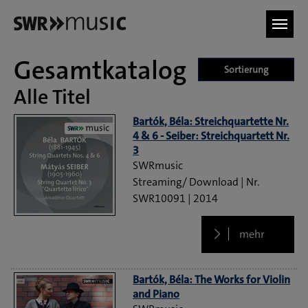
Zum Hauptinhalt springen
Gesamtkatalog
Sortierung
Alle Titel
Bartók, Béla: Streichquartette Nr.
4 & 6 - Seiber: Streichquartett Nr.
3
SWRmusic
Streaming/ Download
SWR10091
2014
mehr
Bartók, Béla: The Works for Violin
and Piano