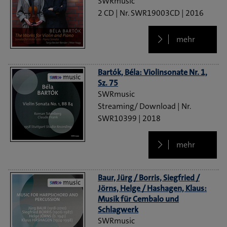
SWRmusic
2 CD
SWR19003CD
2016
mehr
Bartók, Béla: Violinsonate Nr. 1,
Sz. 75
SWRmusic
Streaming/ Download
SWR10399
2018
mehr
Baur, Jürg / Borris, Siegfried /
Jörns, Helge / Hashagen, Klaus:
Musik für Cembalo und
Schlagwerk
SWRmusic