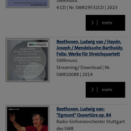
SWRmusic
4 CD
SWR19532CD
2023
mehr
Beethoven, Ludwig van / Haydn,
Joseph / Mendelssohn Bartholdy,
Felix: Werke für Streichquartett
SWRmusic
Streaming/ Download
SWR10088
2014
mehr
Beethoven, Ludwig van:
"Egmont" Ouvertüre op. 84
Radio-Sinfonieorchester Stuttgart
des SWR