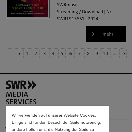
SWRmusic
Streaming / Download
SWR19155S1
2024
mehr
1
2
3
4
5
6
7
8
9
10
…
Wir verwenden auf unserer Website Cookies.
Einige sind für den Besuch der Seite notwendig,
Kontakt
andere helfen uns, die Nutzung der Seite zu