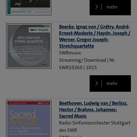
mehr
Beecke, Ignaz von / Grétry, André-
Ernest-Modeste / Haydn, Joseph /
Werner, Gregor Joseph:
Streichquartette
SWRmusic
Streaming/ Download
SWR10260
2015
mehr
Beethoven, Ludwig van / Berlioz,
Hector / Brahms, Johannes:
Sacred Music
Radio-Sinfonieorchester Stuttgart
des SWR