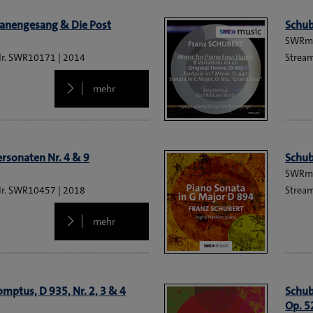
wanengesang & Die Post
Schub
SWRm
SWR10171
2014
Strea
mehr
ersonaten Nr. 4 & 9
Schub
SWRm
SWR10457
2018
Strea
mehr
mptus, D 935, Nr. 2, 3 & 4
Schub
Op. 5