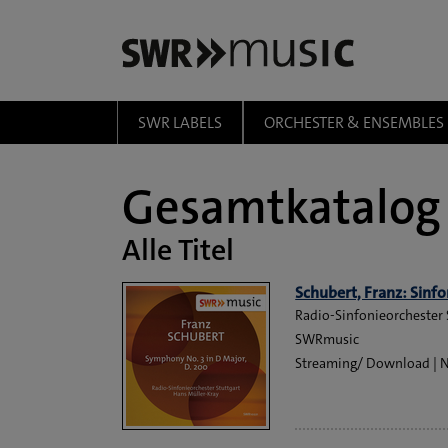
Zum Hauptinhalt springen
SWR LABELS
ORCHESTER & ENSEMBLES
Gesamtkatalog
Alle Titel
Schubert, Franz: Sinfo
Radio-Sinfonieorchester 
SWRmusic
Streaming/ Download