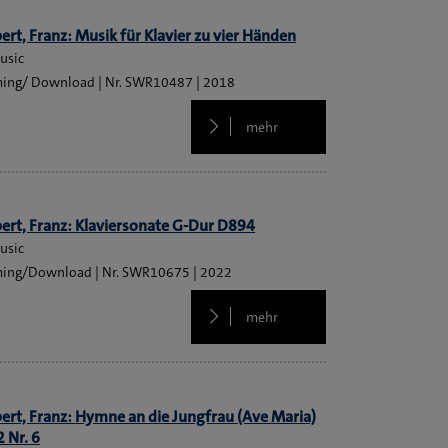
ert, Franz: Musik für Klavier zu vier Händen
usic
ming/ Download
SWR10487
2018
mehr
ert, Franz: Klaviersonate G-Dur D894
usic
ming/Download
SWR10675
2022
mehr
ert, Franz: Hymne an die Jungfrau (Ave Maria)
2 Nr. 6