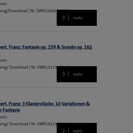
usic
ming/Download
SWR10660
2021
mehr
ert, Franz: Fantasie op. 159 & Sonate op. 162
"
usic
ming/ Download
SWR10115
2014
mehr
ert, Franz: 3 Klavierstücke, 10 Variationen &
r Fantasie
usic
ming/ Download
SWR10121
2014
mehr