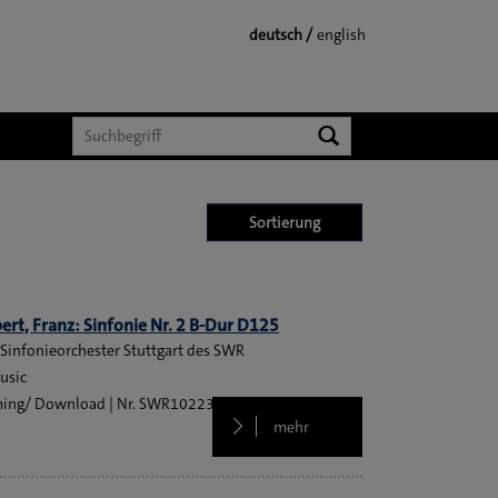
deutsch
english
Suchen
Sortierung
ert, Franz: Sinfonie Nr. 2 B-Dur D125
Sinfonieorchester Stuttgart des SWR
usic
ming/ Download
SWR10223
2014
mehr