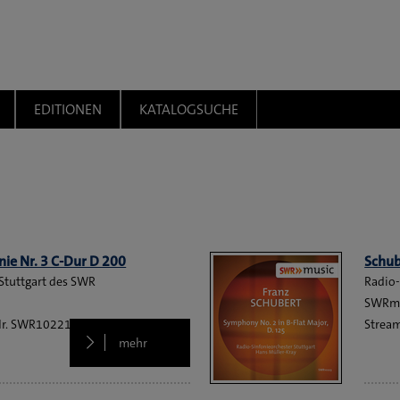
EDITIONEN
KATALOGSUCHE
nie Nr. 3 C-Dur D 200
Schub
Stuttgart des SWR
Radio-
SWRm
SWR10221
2014
Strea
mehr