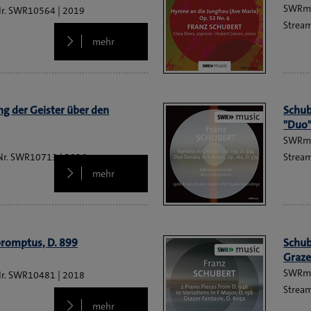
SWRm
SWR10564
2019
Strea
mehr
ng der Geister über den
Schub
"Duo
SWRm
SWR10713
2026
Strea
mehr
promptus, D. 899
Schub
Graze
SWRm
SWR10481
2018
Strea
mehr