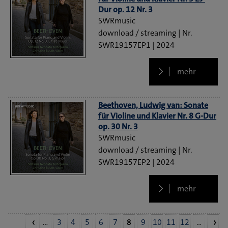
Dur op. 12 Nr. 3
SWRmusic
download / streaming
SWR19157EP1
2024
mehr
Beethoven, Ludwig van: Sonate
für Violine und Klavier Nr. 8 G-Dur
op. 30 Nr. 3
SWRmusic
download / streaming
SWR19157EP2
2024
mehr
…
3
4
5
6
7
8
9
10
11
12
…