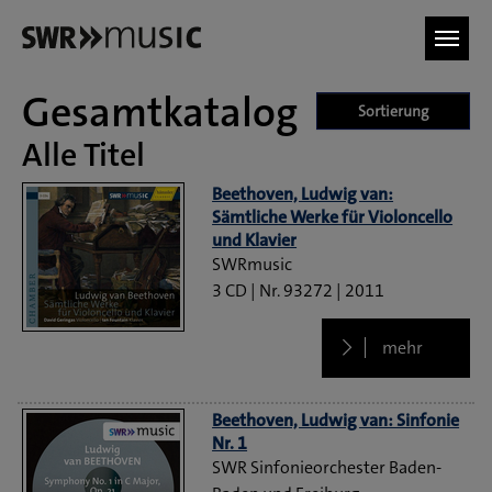
Zum Hauptinhalt springen
Gesamtkatalog
Sortierung
Alle Titel
Beethoven, Ludwig van:
Sämtliche Werke für Violoncello
und Klavier
SWRmusic
3 CD
93272
2011
mehr
Beethoven, Ludwig van: Sinfonie
Nr. 1
SWR Sinfonieorchester Baden-